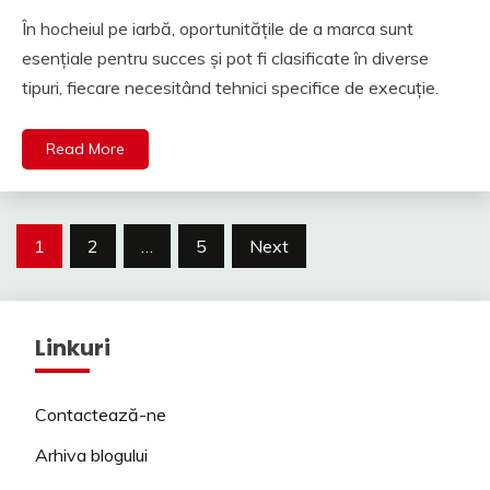
În hocheiul pe iarbă, oportunitățile de a marca sunt
esențiale pentru succes și pot fi clasificate în diverse
tipuri, fiecare necesitând tehnici specifice de execuție.
Read More
Posts
1
2
…
5
Next
pagination
Linkuri
Contactează-ne
Arhiva blogului