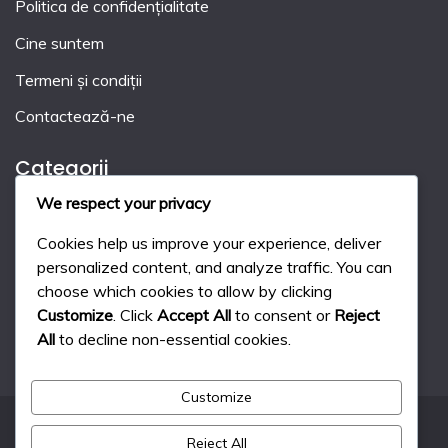
Politica de confidențialitate
Cine suntem
Termeni și condiții
Contactează-ne
Categorii
We respect your privacy
Penalizări în Hocheiul pe Iarbă
Cookies help us improve your experience, deliver
Regulile jocului în hocheiul pe iarbă
personalized content, and analyze traffic. You can
choose which cookies to allow by clicking
Sistem de punctaj în hocheiul pe iarbă
Customize
. Click
Accept All
to consent or
Reject
All
to decline non-essential cookies.
Customize
Reject All
All Rights Reserved 2024.